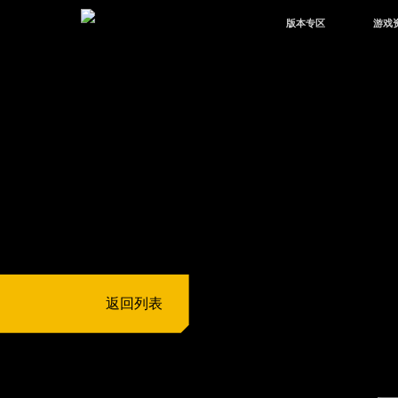
版本专区
游戏
最新版本
新闻
版本中心
攻略
体验服
视频
绿洲启元
武器
故事
返回列表