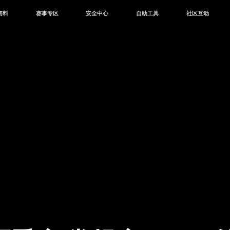
资料
赛事专区
安全中心
自助工具
社区互动
资讯
赛事中心
安全站
CDK兑换
和平营地
中心
巅峰赛
成长守护平台
客服专区
官方公众号
中心
授权赛
腾讯游戏防沉迷
作者入驻
微信用户社区
库
高校认证
QQ用户社区
站
官方微博