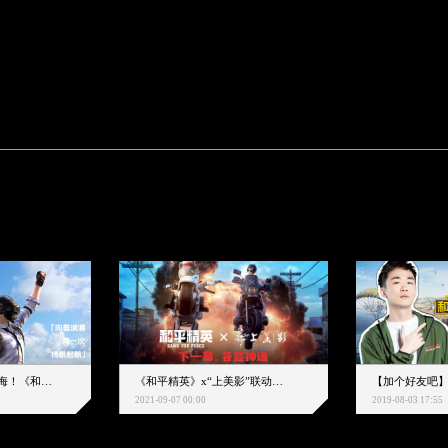
下一个圈，是蔚蓝大海！《和平精英》和中科院海洋所联动开启！
《和平精英》x“上美影”联动大片公映！来一场各显神通的“光影冒险”
2021-09-07 00:00
2019-08-03 17:55