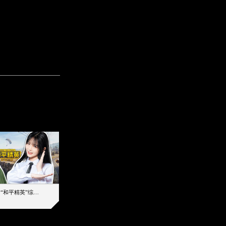
【加个好友吧】“和平精英”综艺首秀！12位人气主播落地刚枪谁能带队吃鸡
12主播对战48超级王牌，落地刚枪谁是超级大腿
2019-08-03 17:39
2026-08-06 