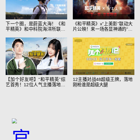
下一个圈，是蔚蓝大海！《和
《和平精英》x“上美影”联动大
平精英》和中科院海洋所联动
片公映！来一场各显神通的“光
开启！
影冒险”
【加个好友吧】“和平精英”综
12主播对战48超级王牌，落地
艺首秀！12位人气主播落地刚
刚枪谁是超级大腿
枪谁能带队吃鸡