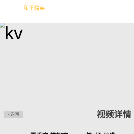
和平精英
全球玩家的竞技冒险世界
视频详情
<返回