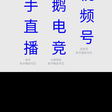
视频号
和平精英专区
快手
企鹅电竞
和平精英专区
和平精英专区