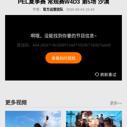
PEL夏季赛 常规赛W4D3 第5场 沙漠
作者：
官方运营团队
2025-09-04 15:44
啊哦，没能找到你要的节目信息~
错误码：444,af2e718c268974ad15f2d67160b7aae9
看看别的视频
刷新重试
更多视频
更多>>