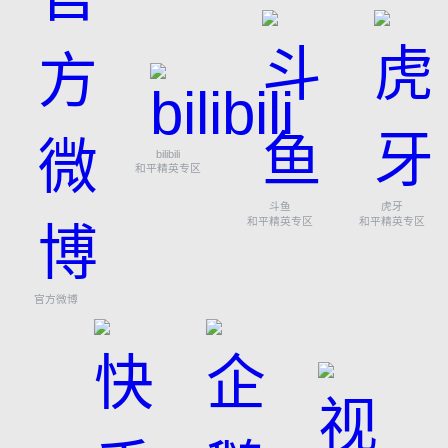
bilibili
和平精英专区
斗鱼
虎牙
和平精英专区
和平精英专区
官方微博