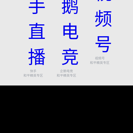
视频号
和平精英专区
快手
企鹅电竞
和平精英专区
和平精英专区