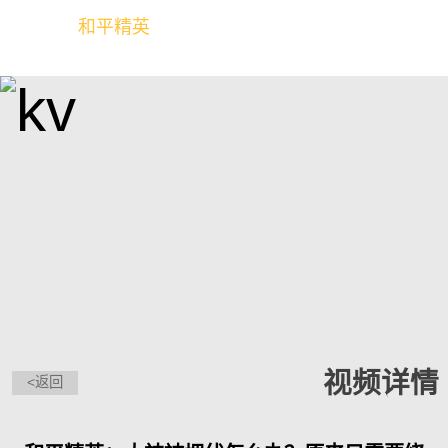
和平精英
全球玩家的竞技冒险世界
视频详情
<返回