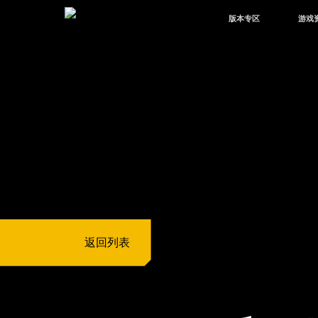
版本专区
游戏
最新版本
新闻
版本中心
攻略
体验服
视频
绿洲启元
武器
故事
返回列表