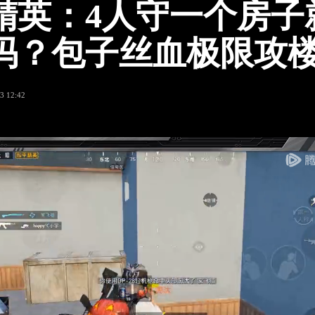
精英：4人守一个房子
吗？包子丝血极限攻
3 12:42