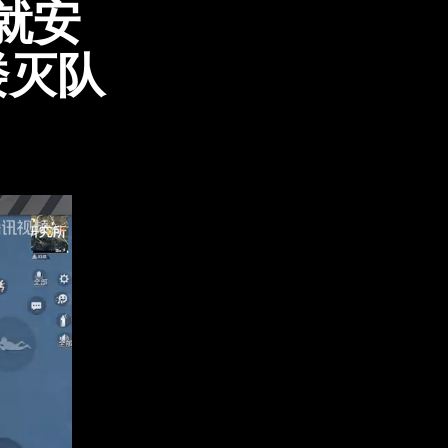
就安
楼灭队