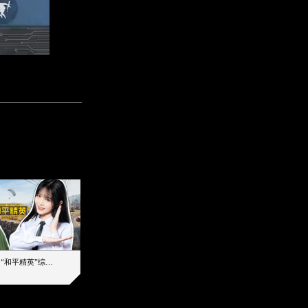
【加个好友吧】“和平精英”综艺首秀！12位人气主播落地刚枪谁能带队吃鸡
12主播对战48超级王牌，落地刚枪谁是超级大腿
2019-08-03 17:39
2026-08-07 