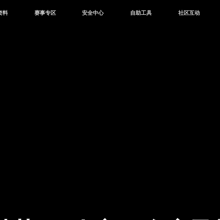
资料
赛事专区
安全中心
自助工具
社区互动
资讯
赛事中心
安全站
CDK兑换
和平营地
中心
巅峰赛
成长守护平台
客服专区
官方公众号
中心
授权赛
腾讯游戏防沉迷
作者入驻
微信用户社区
库
高校认证
QQ用户社区
站
官方微博