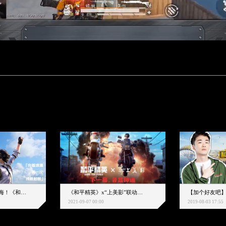
下一个圈，是蔚蓝大海！《和平精英》和中科院海洋所联动开启！
《和平精英》x“上美影”联动大片公映！来一场各显神通的“光影冒险”
2021-09-07 00:00
2019-08-03 17:55