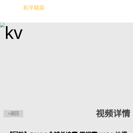
和平精英
全球玩家的竞技冒险世界
视频详情
<返回