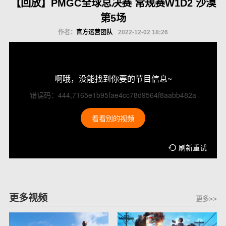
【回放】PMGC全球总决赛 常规赛W1D2 沙漠
第5场
作者：
官方运营团队
2022-12-02 18:26
啊哦，没能找到你要的节目信息~
错误码：444,7165e1b95fae4cc78d9564f8aabb482a
看看别的视频
刷新重试
更多视频
更多>>