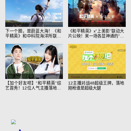
下一个圈，是蔚蓝大海！《和
《和平精英》x“上美影”联动大
平精英》和中科院海洋所联动
片公映！来一场各显神通的“光
开启！
影冒险”
【加个好友吧】“和平精英”综
12主播对战48超级王牌，落地
艺首秀！12位人气主播落地刚
刚枪谁是超级大腿
枪谁能带队吃鸡