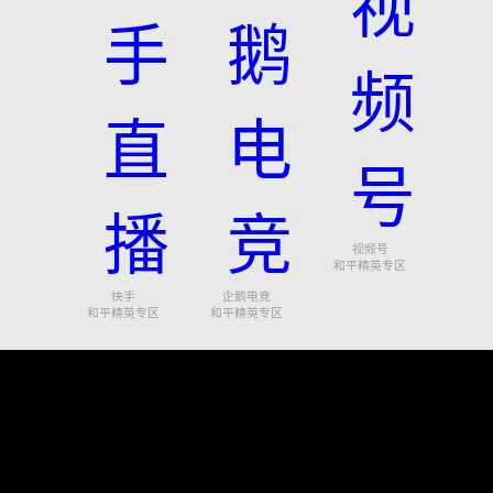
视频号
和平精英专区
快手
企鹅电竞
和平精英专区
和平精英专区