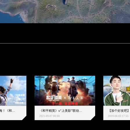
下一个圈，是蔚蓝大海！《和平精英》和中科院海洋所联动开启！
《和平精英》x“上美影”联动大片公映！来一场各显神通的“光影冒险”
2021-09-07 00:00
2019-08-03 17:55