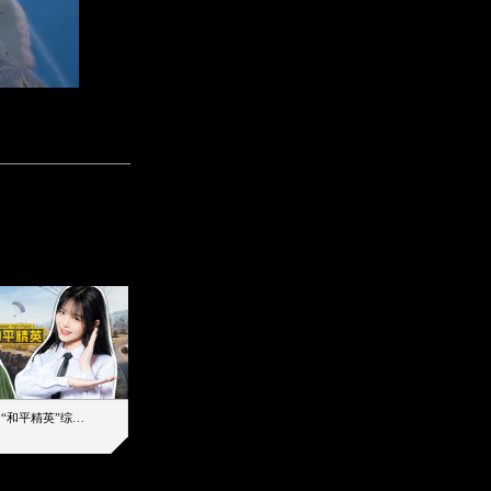
【加个好友吧】“和平精英”综艺首秀！12位人气主播落地刚枪谁能带队吃鸡
12主播对战48超级王牌，落地刚枪谁是超级大腿
2019-08-03 17:39
2026-08-06 