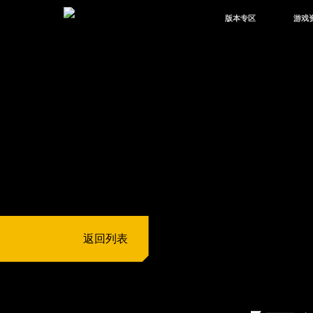
版本专区
游戏
最新版本
新闻
版本中心
攻略
体验服
视频
绿洲启元
武器
故事
返回列表