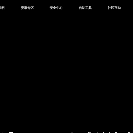
资料
赛事专区
安全中心
自助工具
社区互动
资讯
赛事中心
安全站
CDK兑换
和平营地
中心
巅峰赛
成长守护平台
客服专区
官方公众号
中心
授权赛
腾讯游戏防沉迷
作者入驻
微信用户社区
库
高校认证
QQ用户社区
站
官方微博