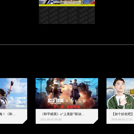
下一个圈，是蔚蓝大海！《和平精英》和中科院海洋所联动开启！
《和平精英》x“上美影”联动大片公映！来一场各显神通的“光影冒险”
2021-09-07 00:00
2019-08-03 17:55