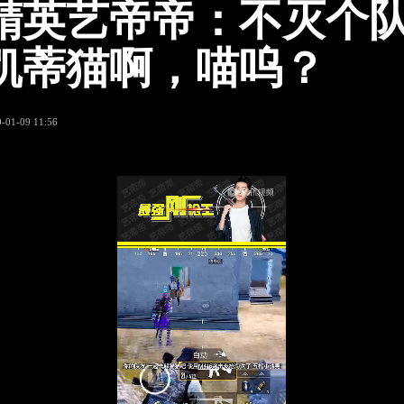
精英艺帝帝：不灭个
凯蒂猫啊，喵呜？
-01-09 11:56