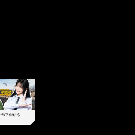
【加个好友吧】“和平精英”综艺首秀！12位人气主播落地刚枪谁能带队吃鸡
12主播对战48超级王牌，落地刚枪谁是超级大腿
2019-08-03 17:39
2026-08-06 