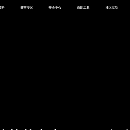
资料
赛事专区
安全中心
自助工具
社区互动
资讯
赛事中心
安全站
CDK兑换
和平营地
中心
巅峰赛
成长守护平台
客服专区
官方公众号
中心
授权赛
腾讯游戏防沉迷
作者入驻
微信用户社区
库
高校认证
QQ用户社区
站
官方微博