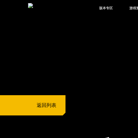
版本专区
游戏
最新版本
新闻
版本中心
攻略
体验服
视频
绿洲启元
武器
故事
返回列表