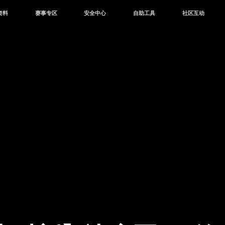
资料
赛事专区
安全中心
自助工具
社区互动
资讯
赛事中心
安全站
CDK兑换
和平营地
中心
巅峰赛
成长守护平台
客服专区
官方公众号
中心
授权赛
腾讯游戏防沉迷
作者入驻
微信用户社区
库
高校认证
QQ用户社区
站
官方微博