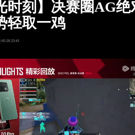
光时刻】决赛圈AG绝
势轻取一鸡
-05-20 23:43