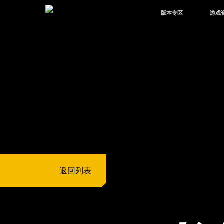
版本专区
游戏
最新版本
新闻
版本中心
攻略
体验服
视频
绿洲启元
武器
故事
返回列表