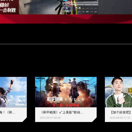
下一个圈，是蔚蓝大海！《和平精英》和中科院海洋所联动开启！
《和平精英》x“上美影”联动大片公映！来一场各显神通的“光影冒险”
2021-09-07 00:00
2019-08-03 17:55