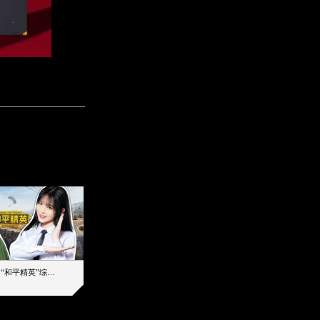
【加个好友吧】“和平精英”综艺首秀！12位人气主播落地刚枪谁能带队吃鸡
12主播对战48超级王牌，落地刚枪谁是超级大腿
2019-08-03 17:39
2026-08-07 