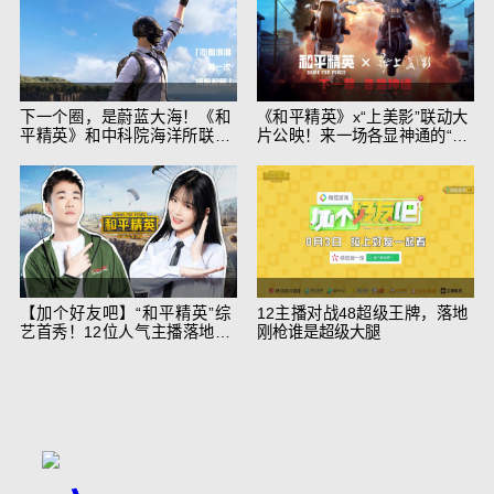
下一个圈，是蔚蓝大海！《和
《和平精英》x“上美影”联动大
平精英》和中科院海洋所联动
片公映！来一场各显神通的“光
开启！
影冒险”
【加个好友吧】“和平精英”综
12主播对战48超级王牌，落地
艺首秀！12位人气主播落地刚
刚枪谁是超级大腿
枪谁能带队吃鸡