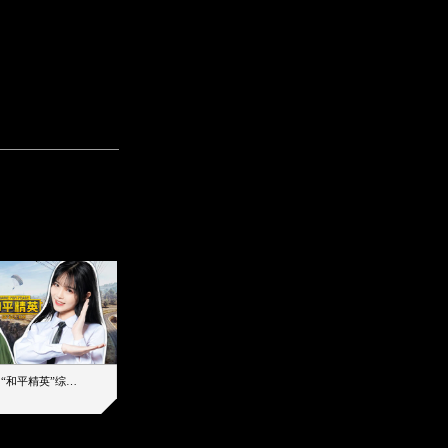
【加个好友吧】“和平精英”综艺首秀！12位人气主播落地刚枪谁能带队吃鸡
12主播对战48超级王牌，落地刚枪谁是超级大腿
2019-08-03 17:39
2026-08-07 