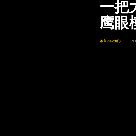
一把
鹰眼
难言x游戏解说
20