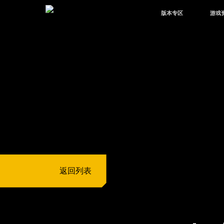
版本专区
游戏
最新版本
新闻
版本中心
攻略
体验服
视频
绿洲启元
武器
故事
返回列表