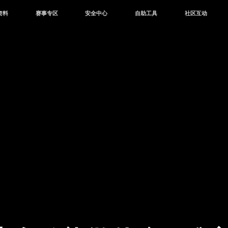
资料
赛事专区
安全中心
自助工具
社区互动
资讯
赛事中心
安全站
CDK兑换
和平营地
中心
巅峰赛
成长守护平台
客服专区
官方公众号
中心
授权赛
腾讯游戏防沉迷
作者入驻
微信用户社区
库
高校认证
QQ用户社区
站
官方微博