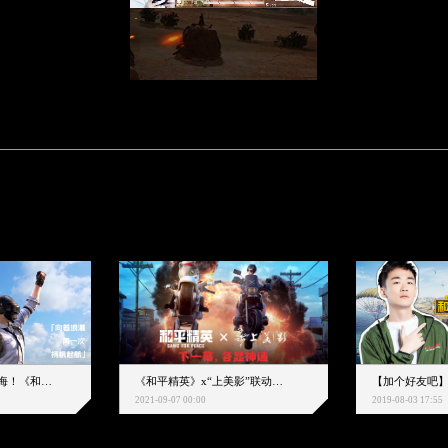
下一个圈，是蔚蓝大海！《和平精英》和中科院海洋所联动开启！
《和平精英》x“上美影”联动大片公映！来一场各显神通的“光影冒险”
2021-09-07 00:00
2019-08-03 17:55