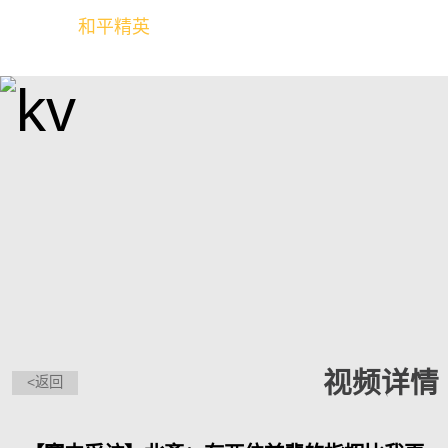
和平精英
全球玩家的竞技冒险世界
视频详情
<返回