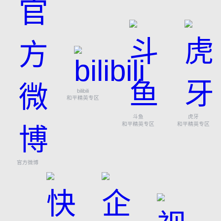
bilibili
和平精英专区
斗鱼
虎牙
和平精英专区
和平精英专区
官方微博