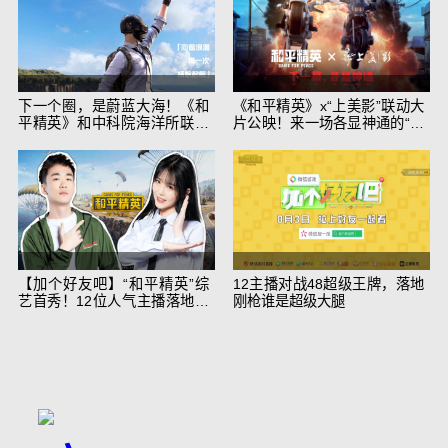
下一个圈，是蔚蓝大海！《和
《和平精英》x“上美影”联动大
平精英》和中科院海洋所联动
片公映！来一场各显神通的“光
开启！
影冒险”
【加个好友吧】“和平精英”综
12主播对战48超级王牌，落地
艺首秀！12位人气主播落地刚
刚枪谁是超级大腿
枪谁能带队吃鸡