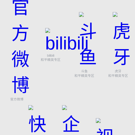
bilibili
和平精英专区
斗鱼
虎牙
和平精英专区
和平精英专区
官方微博