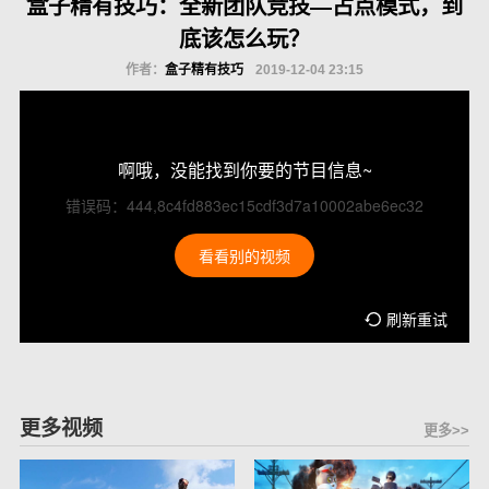
盒子精有技巧：全新团队竞技—占点模式，到
底该怎么玩？
作者：
盒子精有技巧
2019-12-04 23:15
啊哦，没能找到你要的节目信息~
错误码：444,8c4fd883ec15cdf3d7a10002abe6ec32
看看别的视频
刷新重试
更多视频
更多>>