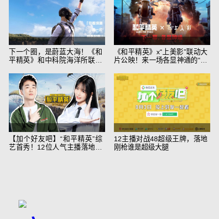
下一个圈，是蔚蓝大海！《和
《和平精英》x“上美影”联动大
平精英》和中科院海洋所联动
片公映！来一场各显神通的“光
开启！
影冒险”
【加个好友吧】“和平精英”综
12主播对战48超级王牌，落地
艺首秀！12位人气主播落地刚
刚枪谁是超级大腿
枪谁能带队吃鸡