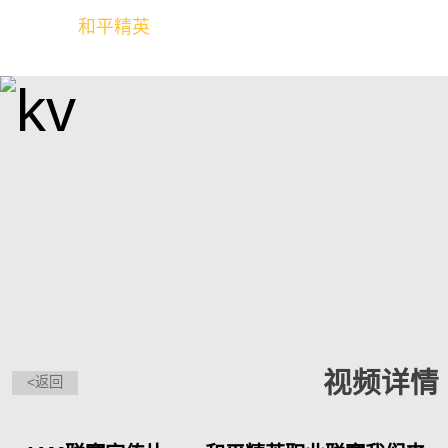
和平精英
全球玩家的竞技冒险世界
视频详情
<返回