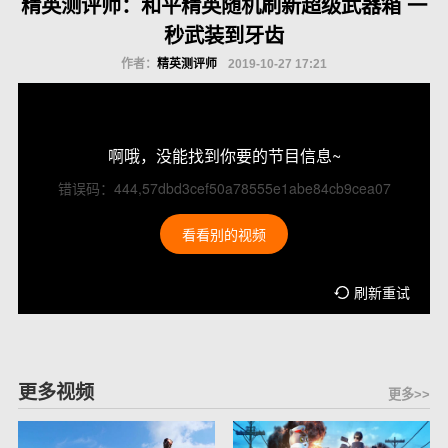
精英测评师：和平精英随机刷新超级武器箱 一
秒武装到牙齿
作者：
精英测评师
2019-10-27 17:21
啊哦，没能找到你要的节目信息~
错误码：444,57dbd3cef50a78555e1abe84cb9cea07
看看别的视频
刷新重试
更多视频
更多>>