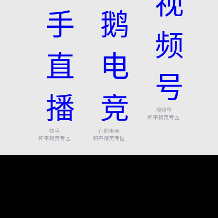
视频号
和平精英专区
快手
企鹅电竞
和平精英专区
和平精英专区