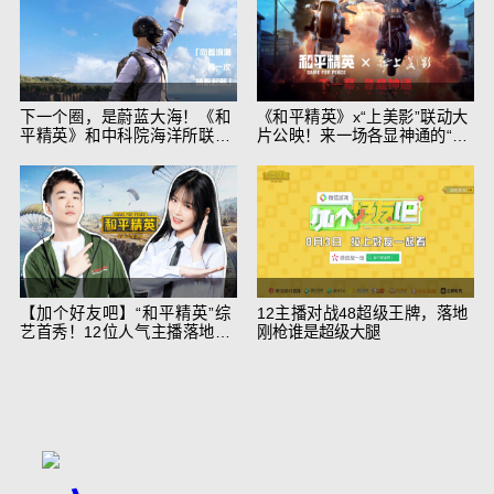
下一个圈，是蔚蓝大海！《和
《和平精英》x“上美影”联动大
平精英》和中科院海洋所联动
片公映！来一场各显神通的“光
开启！
影冒险”
【加个好友吧】“和平精英”综
12主播对战48超级王牌，落地
艺首秀！12位人气主播落地刚
刚枪谁是超级大腿
枪谁能带队吃鸡