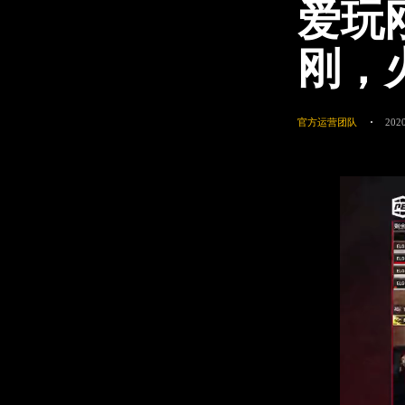
爱玩
刚，
官方运营团队
2020