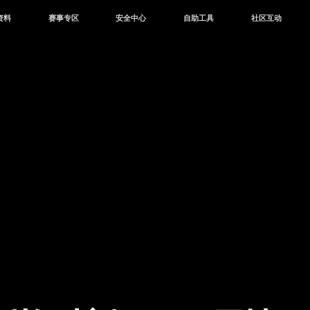
资料
赛事专区
安全中心
自助工具
社区互动
资讯
赛事中心
安全站
CDK兑换
和平营地
中心
巅峰赛
成长守护平台
客服专区
官方公众号
中心
授权赛
腾讯游戏防沉迷
作者入驻
微信用户社区
库
高校认证
QQ用户社区
站
官方微博