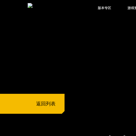
版本专区
游戏
最新版本
新闻
版本中心
攻略
体验服
视频
绿洲启元
武器
故事
返回列表