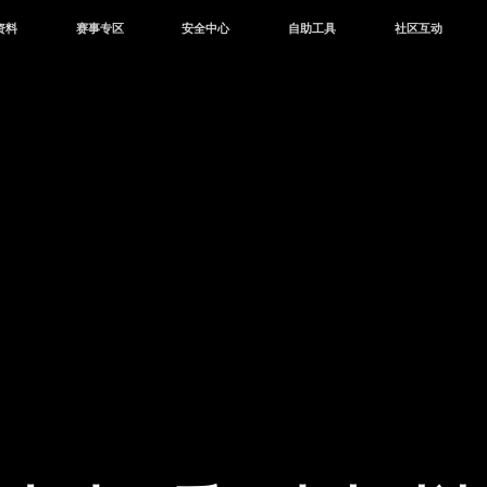
资料
赛事专区
安全中心
自助工具
社区互动
资讯
赛事中心
安全站
CDK兑换
和平营地
中心
巅峰赛
成长守护平台
客服专区
官方公众号
中心
授权赛
腾讯游戏防沉迷
作者入驻
微信用户社区
库
高校认证
QQ用户社区
站
官方微博