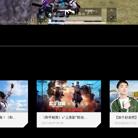
下一个圈，是蔚蓝大海！《和平精英》和中科院海洋所联动开启！
《和平精英》x“上美影”联动大片公映！来一场各显神通的“光影冒险”
2021-09-07 00:00
2019-08-03 17:55