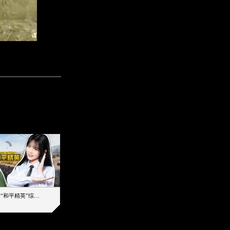
【加个好友吧】“和平精英”综艺首秀！12位人气主播落地刚枪谁能带队吃鸡
12主播对战48超级王牌，落地刚枪谁是超级大腿
2019-08-03 17:39
2026-08-06 