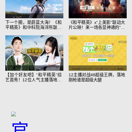
下一个圈，是蔚蓝大海！《和
《和平精英》x“上美影”联动大
平精英》和中科院海洋所联动
片公映！来一场各显神通的“光
开启！
影冒险”
【加个好友吧】“和平精英”综
12主播对战48超级王牌，落地
艺首秀！12位人气主播落地刚
刚枪谁是超级大腿
枪谁能带队吃鸡