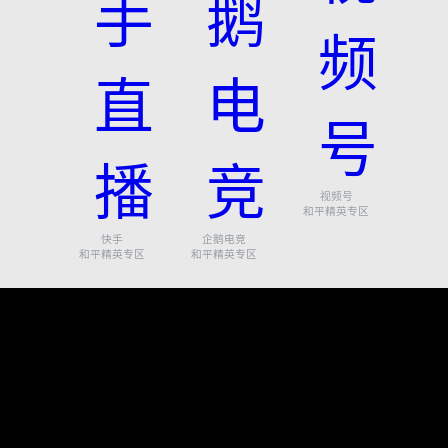
视频号
和平精英专区
快手
企鹅电竞
和平精英专区
和平精英专区