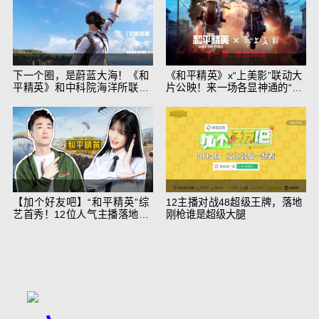
下一个圈，是蔚蓝大海！《和
《和平精英》x“上美影”联动大
平精英》和中科院海洋所联动
片公映！来一场各显神通的“光
开启！
影冒险”
【加个好友吧】“和平精英”综
12主播对战48超级王牌，落地
艺首秀！12位人气主播落地刚
刚枪谁是超级大腿
枪谁能带队吃鸡