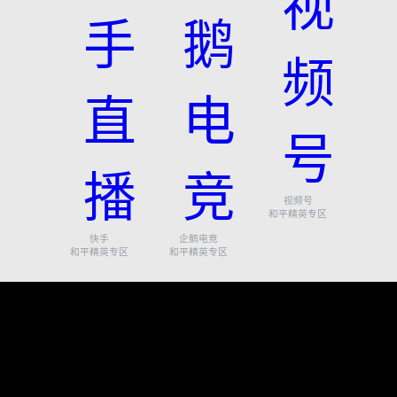
视频号
和平精英专区
快手
企鹅电竞
和平精英专区
和平精英专区