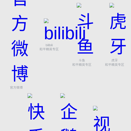
bilibili
和平精英专区
斗鱼
虎牙
和平精英专区
和平精英专区
官方微博