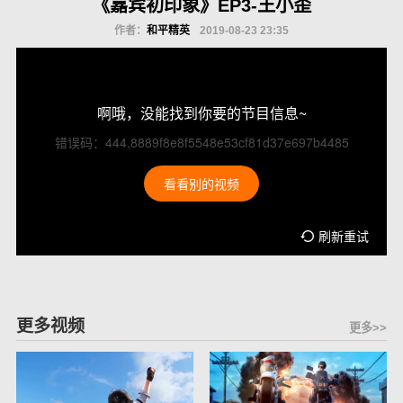
《嘉宾初印象》EP3-王小歪
作者：
和平精英
2019-08-23 23:35
啊哦，没能找到你要的节目信息~
错误码：444,8889f8e8f5548e53cf81d37e697b4485
看看别的视频
刷新重试
更多视频
更多>>