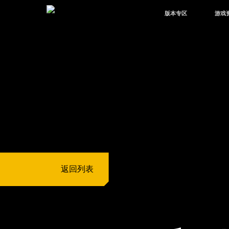
版本专区
游戏
最新版本
新闻
版本中心
攻略
体验服
视频
绿洲启元
武器
故事
返回列表