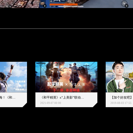
下一个圈，是蔚蓝大海！《和平精英》和中科院海洋所联动开启！
《和平精英》x“上美影”联动大片公映！来一场各显神通的“光影冒险”
2021-09-07 00:00
2019-08-03 17:55