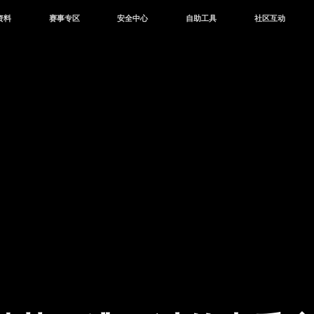
资料
赛事专区
安全中心
自助工具
社区互动
资讯
赛事中心
安全站
CDK兑换
和平营地
中心
巅峰赛
成长守护平台
客服专区
官方公众号
中心
授权赛
腾讯游戏防沉迷
作者入驻
微信用户社区
库
高校认证
QQ用户社区
站
官方微博