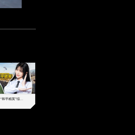
【加个好友吧】“和平精英”综艺首秀！12位人气主播落地刚枪谁能带队吃鸡
12主播对战48超级王牌，落地刚枪谁是超级大腿
2019-08-03 17:39
2026-08-07 