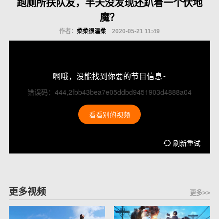
跑厕所扶队友，半天没发现还趴着一个伏地
魔？
作者：
柔柔很温柔
2020-05-21 11:49
啊哦，没能找到你要的节目信息~
错误码：444,2fbb43bea7e05ddbd9451903d4888a04
看看别的视频
刷新重试
更多视频
更多>>