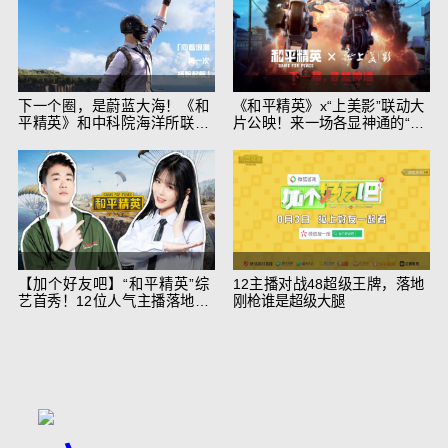
下一个圈，是蔚蓝大海！《和
《和平精英》x“上美影”联动大
平精英》和中科院海洋所联动
片公映！来一场各显神通的“光
开启！
影冒险”
【加个好友吧】“和平精英”综
12主播对战48超级王牌，落地
艺首秀！12位人气主播落地刚
刚枪谁是超级大腿
枪谁能带队吃鸡