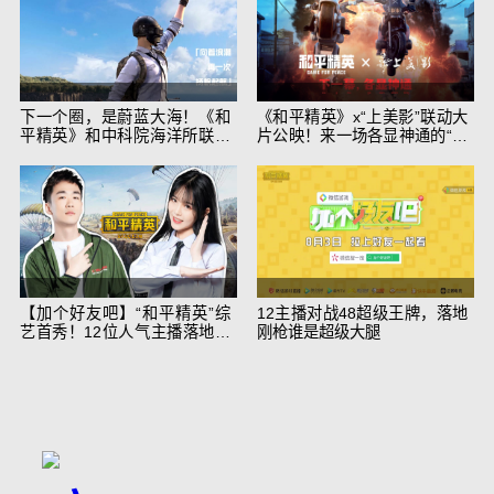
下一个圈，是蔚蓝大海！《和
《和平精英》x“上美影”联动大
平精英》和中科院海洋所联动
片公映！来一场各显神通的“光
开启！
影冒险”
【加个好友吧】“和平精英”综
12主播对战48超级王牌，落地
艺首秀！12位人气主播落地刚
刚枪谁是超级大腿
枪谁能带队吃鸡