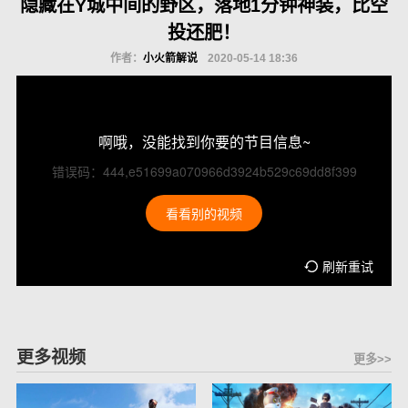
隐藏在Y城中间的野区，落地1分钟神装，比空
投还肥！
作者：
小火箭解说
2020-05-14 18:36
啊哦，没能找到你要的节目信息~
错误码：444,e51699a070966d3924b529c69dd8f399
看看别的视频
刷新重试
更多视频
更多>>