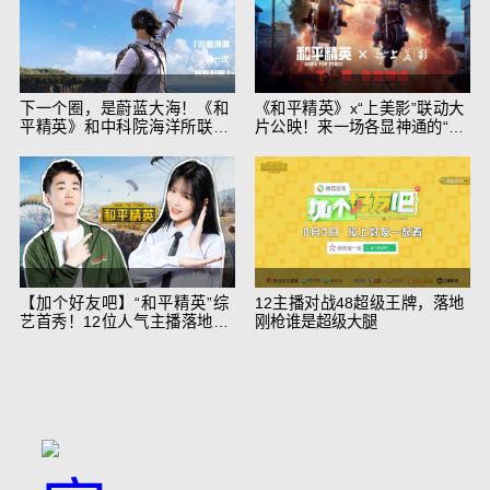
下一个圈，是蔚蓝大海！《和
《和平精英》x“上美影”联动大
平精英》和中科院海洋所联动
片公映！来一场各显神通的“光
开启！
影冒险”
【加个好友吧】“和平精英”综
12主播对战48超级王牌，落地
艺首秀！12位人气主播落地刚
刚枪谁是超级大腿
枪谁能带队吃鸡