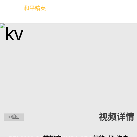
和平精英
全球玩家的竞技冒险世界
视频详情
<返回