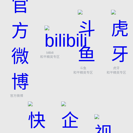
bilibili
和平精英专区
斗鱼
虎牙
和平精英专区
和平精英专区
官方微博