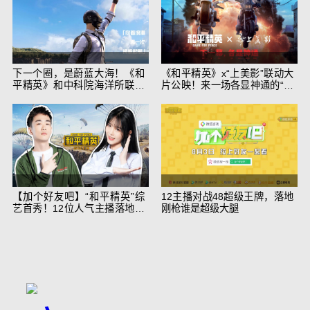
下一个圈，是蔚蓝大海！《和
《和平精英》x“上美影”联动大
平精英》和中科院海洋所联动
片公映！来一场各显神通的“光
开启！
影冒险”
【加个好友吧】“和平精英”综
12主播对战48超级王牌，落地
艺首秀！12位人气主播落地刚
刚枪谁是超级大腿
枪谁能带队吃鸡