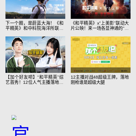
下一个圈，是蔚蓝大海！《和
《和平精英》x“上美影”联动大
平精英》和中科院海洋所联动
片公映！来一场各显神通的“光
开启！
影冒险”
【加个好友吧】“和平精英”综
12主播对战48超级王牌，落地
艺首秀！12位人气主播落地刚
刚枪谁是超级大腿
枪谁能带队吃鸡