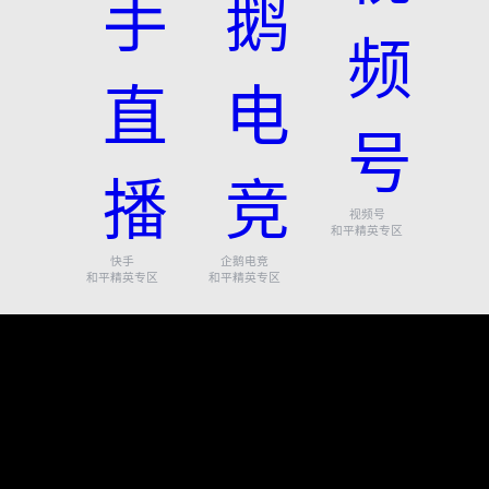
视频号
和平精英专区
快手
企鹅电竞
和平精英专区
和平精英专区