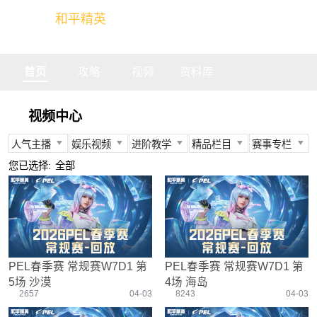
和平精英
全球玩家的竞技冒险世界
首页
攻略
视频
资料库
视频中心
人气主播
娱乐视频
进阶教学
精品栏目
赛事专栏
所有
所有
所有
所有
所有
您已选择:
全部
不求人
娱乐精英
身法教学
官方视频
PEC
柔柔
情感电台
武器装备
燃烧吧大局观
PEL
难言
真人搞笑
资源分布
盒子有话说
TGA
冬季
带妹大作战
操作意识
快来扶我
PEGI
PEL春季赛 常规赛W7D1 第
PEL春季赛 常规赛W7D1 第
奇怪君
我的憨队友
刚枪技巧
作死鸽
其他赛事
5场 沙漠
4场 海岛
艺帝帝
野点发育
精英测评师
战队选手
2657
04-03
8243
04-03
晚玉
载具解析
精英操作篇
赛事回放