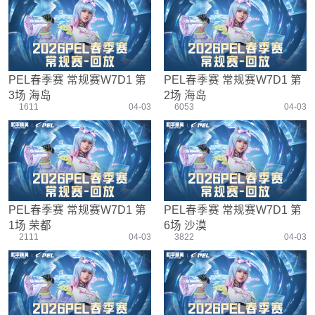
游戏设置
主播搞笑篇
精彩集锦
压枪教学
欢乐时刻
落地选择
盒平老中医
防弹铁头团
PEL春季赛 常规赛W7D1 第
PEL春季赛 常规赛W7D1 第
3场 海岛
2场 海岛
1611
04-03
6053
04-03
PEL春季赛 常规赛W7D1 第
PEL春季赛 常规赛W7D1 第
1场 荣都
6场 沙漠
2111
04-03
3822
04-03