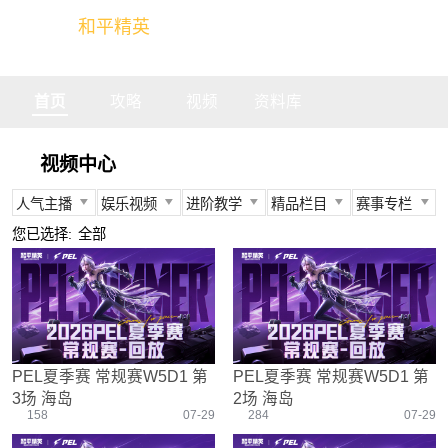
和平精英
全球玩家的竞技冒险世界
首页
攻略
视频
资料库
视频中心
人气主播
娱乐视频
进阶教学
精品栏目
赛事专栏
所有
所有
所有
所有
所有
您已选择:
全部
不求人
娱乐精英
身法教学
官方视频
PEC
柔柔
情感电台
武器装备
燃烧吧大局观
PEL
难言
真人搞笑
资源分布
盒子有话说
TGA
冬季
带妹大作战
操作意识
快来扶我
PEGI
PEL夏季赛 常规赛W5D1 第
PEL夏季赛 常规赛W5D1 第
奇怪君
我的憨队友
刚枪技巧
作死鸽
其他赛事
3场 海岛
2场 海岛
艺帝帝
野点发育
精英测评师
战队选手
158
07-29
284
07-29
晚玉
载具解析
精英操作篇
赛事回放