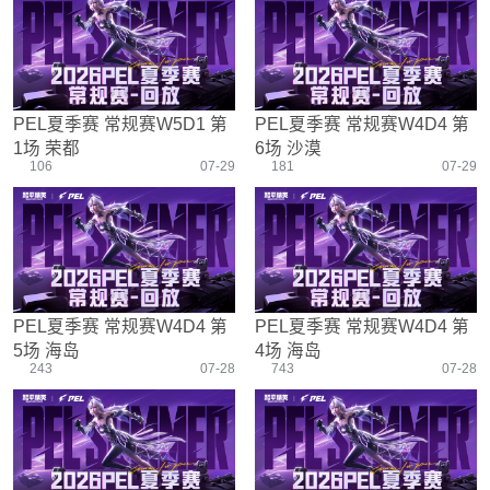
游戏设置
主播搞笑篇
精彩集锦
压枪教学
欢乐时刻
落地选择
盒平老中医
防弹铁头团
PEL夏季赛 常规赛W5D1 第
PEL夏季赛 常规赛W4D4 第
1场 荣都
6场 沙漠
106
07-29
181
07-29
PEL夏季赛 常规赛W4D4 第
PEL夏季赛 常规赛W4D4 第
5场 海岛
4场 海岛
243
07-28
743
07-28