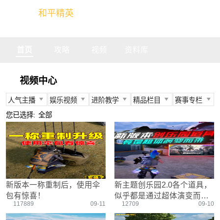
和平精英
全球玩家的竞技冒险世界
首页
攻略
视频
资料库
视频中心
人气主播
娱乐视频
进阶教学
精品栏目
赛事专栏
所有
所有
所有
所有
所有
您已选择:
全部
不求人
娱乐精英
身法教学
官方视频
PEC
柔柔
情感电台
武器装备
燃烧吧大局观
PEL
难言
真人搞笑
资源分布
盒子有话说
TGA
冬季
带妹大作战
操作意识
快来扶我
PEGI
新版本一称重制后，使用伞
新主题创乐园2.0各个道具，
奇怪君
我的憨队友
刚枪技巧
作死鸽
其他赛事
包有惊喜！
似乎都是通过超体演变而
艺帝帝
野点发育
精英测评师
战队选手
117889
09-11
12709
09-10
来！
晚玉
载具解析
精英操作篇
赛事回放