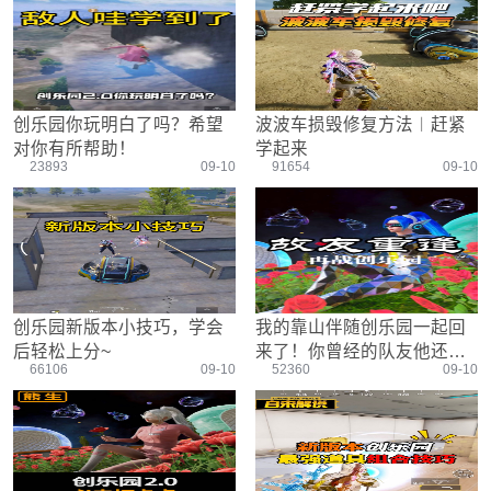
游戏设置
主播搞笑篇
精彩集锦
压枪教学
欢乐时刻
落地选择
盒平老中医
防弹铁头团
创乐园你玩明白了吗？希望
波波车损毁修复方法︱赶紧
对你有所帮助！
学起来
23893
09-10
91654
09-10
创乐园新版本小技巧，学会
我的靠山伴随创乐园一起回
后轻松上分~
来了！你曾经的队友他还在
66106
09-10
52360
09-10
吗？