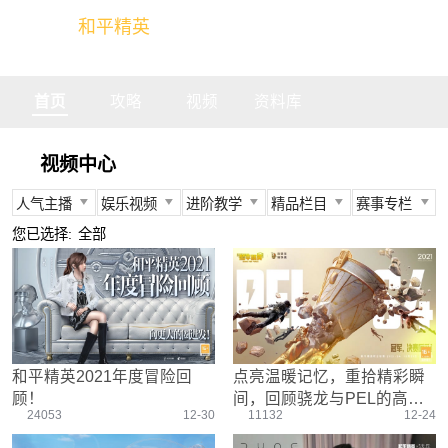
和平精英
全球玩家的竞技冒险世界
首页
攻略
视频
资料库
视频中心
人气主播
娱乐视频
进阶教学
精品栏目
赛事专栏
所有
所有
所有
所有
所有
您已选择:
全部
不求人
娱乐精英
身法教学
官方视频
PEC
柔柔
情感电台
武器装备
燃烧吧大局观
PEL
难言
真人搞笑
资源分布
盒子有话说
TGA
冬季
带妹大作战
操作意识
快来扶我
PEGI
和平精英2021年度冒险回
点亮温暖记忆，重拾精彩瞬
奇怪君
我的憨队友
刚枪技巧
作死鸽
其他赛事
顾！
间，回顾骁龙与PEL的高光
艺帝帝
野点发育
精英测评师
战队选手
24053
12-30
11132
12-24
时刻！
晚玉
载具解析
精英操作篇
赛事回放