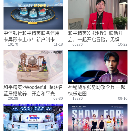
游戏设置
主播搞笑篇
精彩集锦
压枪教学
欢乐时刻
落地选择
盒平老中医
防弹铁头团
中信银行和平精英联名信用
和平精英X《沙丘》联动开
卡异形卡上市！新户制卡费
启，一起开启冒险，无惧未
10170
11-18
66276
10-22
限时立减600yuan！
来！
和平精英×Wooderful life联名
神秘战车强势助攻伞兵 一起
蓝牙播放器，开启和平光影
快乐进圈
20138
09-30
19280
09-10
工厂的奇妙冒险