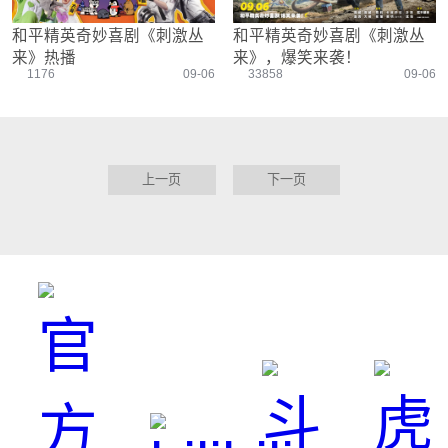
和平精英奇妙喜剧《刺激丛
和平精英奇妙喜剧《刺激丛
来》热播
来》，爆笑来袭！
1176
09-06
33858
09-06
上一页
下一页