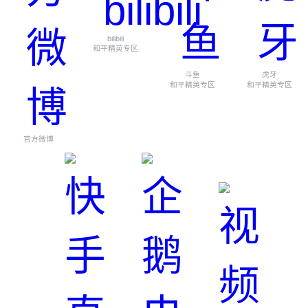
bilibili
和平精英专区
斗鱼
虎牙
和平精英专区
和平精英专区
官方微博