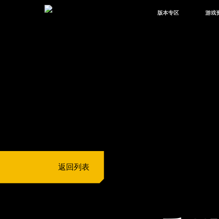
版本专区
游戏
最新版本
新闻
版本中心
攻略
体验服
视频
绿洲启元
武器
故事
返回列表