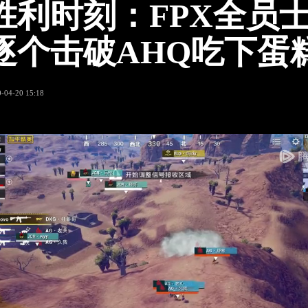
胜利时刻：FPX全员
逐个击破AHQ吃下蛋
-04-20 15:18