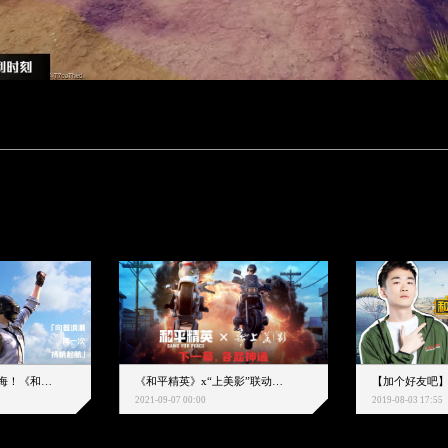
下一个圈，是蔚蓝大海！《和平精英》和中科院海洋所联动开启！
《和平精英》x“上美影”联动大片公映！来一场各显神通的“光影冒险”
2021-09-07 00:00
2019-08-03 17:55