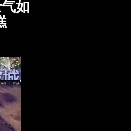
士气如
糕