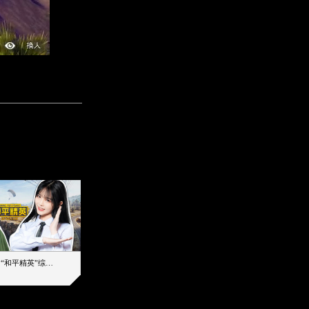
【加个好友吧】“和平精英”综艺首秀！12位人气主播落地刚枪谁能带队吃鸡
12主播对战48超级王牌，落地刚枪谁是超级大腿
2019-08-03 17:39
2026-08-06 