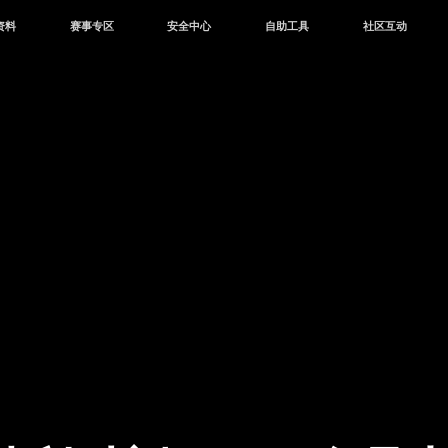
资料
赛事专区
安全中心
自助工具
社区互动
资讯
赛事中心
安全站
CDK兑换
和平营地
中心
巅峰赛
成长守护平台
客服专区
官方公众号
中心
授权赛
腾讯游戏防沉迷
作者入驻
微信用户社区
库
高校认证
QQ用户社区
站
官方微博