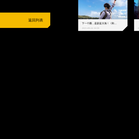
返回列表
下一个圈，是蔚蓝大海！《和平精英》和中科院海洋所联动开启！
2021-09-16 10:59
2
抵制不良游戏
拒绝盗版游戏
注意自我保护
谨防受骗上当
适
度游戏益脑
沉迷游戏伤身
合理安排时间
享受健康生活