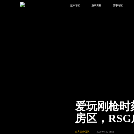
版本专区
游戏资料
赛事专区
最新版本
新闻资讯
赛事中心
版本中心
攻略中心
巅峰赛
体验服
视频中心
授权赛
腾
绿洲启元
武器库
故事站
爱玩刚枪时
房区，RSG
官方运营团队
2020-04-20 15:18