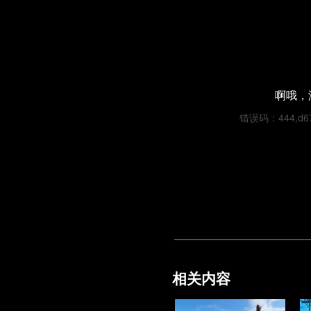
啊哦，
错误码：444,d676
相关内容