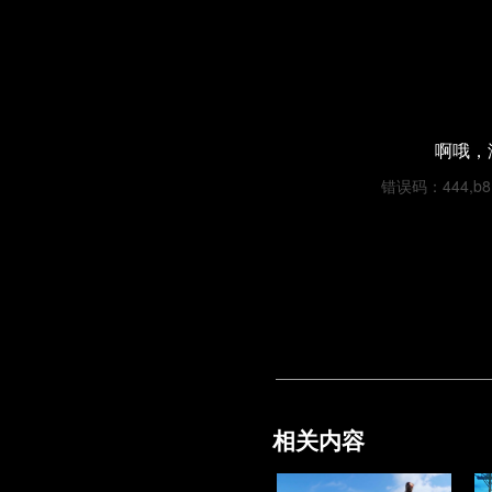
啊哦，
错误码：444,b81b
相关内容