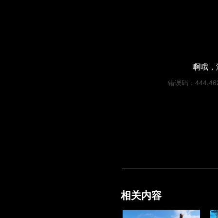
啊哦，
错误码：444,4624
相关内容