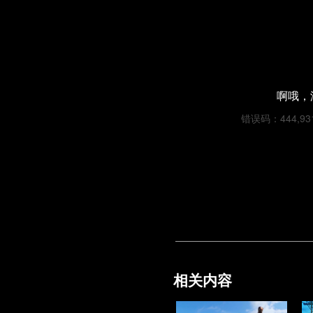
啊哦，
错误码：444,931f
相关内容