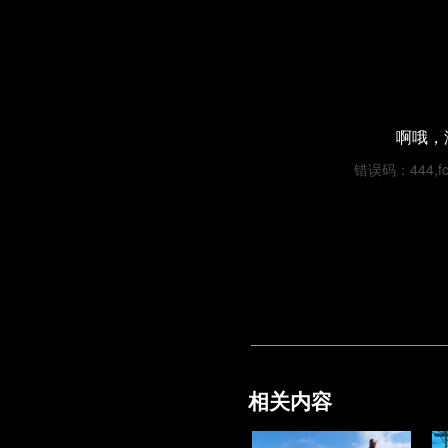
啊哦，
错误码：444,fcc
相关内容