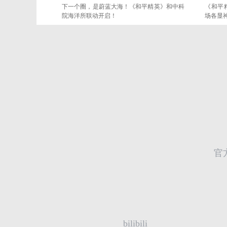
下一个圈，是蔚蓝大海！《和平精英》和中科
《和平
院海洋所联动开启！
场各显神
官
bilibili