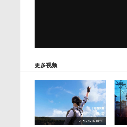
更多视频
2021-09-16 10:59