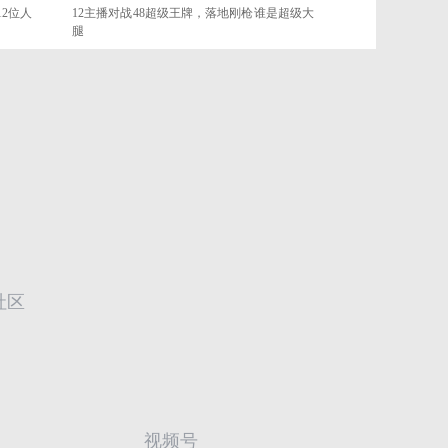
2位人
12主播对战48超级王牌，落地刚枪谁是超级大
腿
社区
视频号