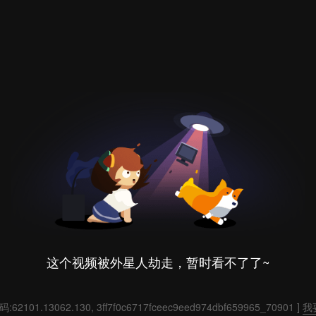
这个视频被外星人劫走，暂时看不了了~
:62101.13062.130, 3ff7f0c6717fceec9eed974dbf659965_70901 ]
我