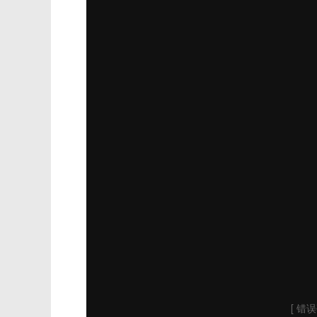
[ 错误码