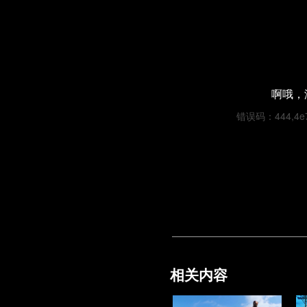
啊哦，
错误码：444,4e7c
相关内容