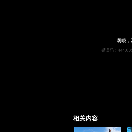
啊哦，
错误码：444,0356
相关内容