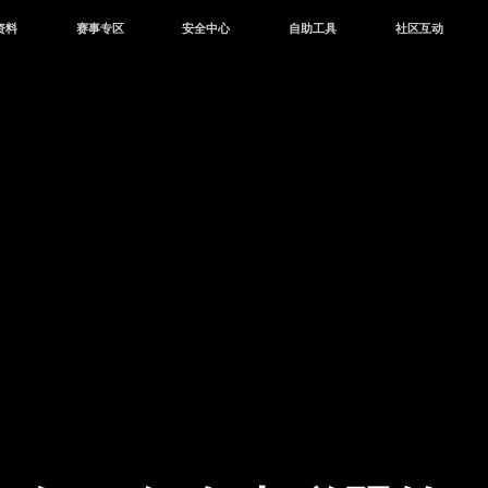
资料
赛事专区
安全中心
自助工具
社区互动
资讯
赛事中心
安全站
CDK兑换
和平营地
中心
巅峰赛
成长守护平台
客服专区
官方公众号
中心
授权赛
腾讯游戏防沉迷
作者入驻
微信用户社区
库
高校认证
QQ用户社区
站
官方微博