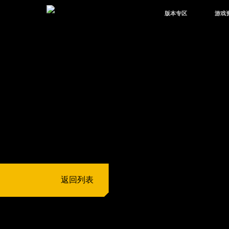
版本专区
游戏
最新版本
新闻
版本中心
攻略
体验服
视频
绿洲启元
武器
故事
返回列表