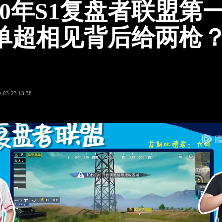
L20年S1复盘者联盟第
单超相见背后给两枪？
-03-23 13:38