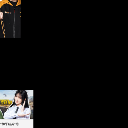
【加个好友吧】“和平精英”综艺首秀！12位人气主播落地刚枪谁能带队吃鸡
12主播对战48超级王牌，落地刚枪谁是超级大腿