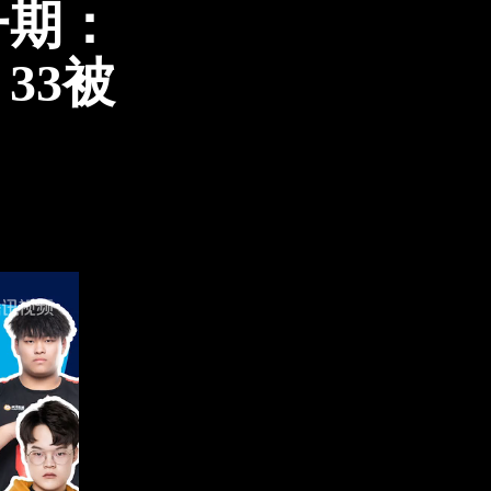
一期：
33被