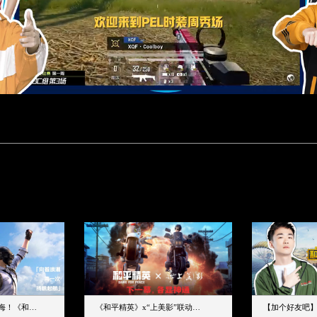
下一个圈，是蔚蓝大海！《和平精英》和中科院海洋所联动开启！
《和平精英》x“上美影”联动大片公映！来一场各显神通的“光影冒险”