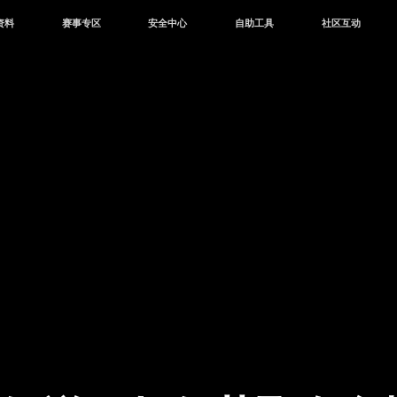
资料
赛事专区
安全中心
自助工具
社区互动
资讯
赛事中心
安全站
CDK兑换
和平营地
中心
巅峰赛
成长守护平台
客服专区
官方公众号
中心
授权赛
腾讯游戏防沉迷
作者入驻
微信用户社区
库
高校认证
QQ用户社区
站
官方微博