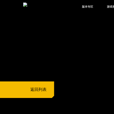
版本专区
游戏
最新版本
新闻
版本中心
攻略
体验服
视频
绿洲启元
武器
故事
返回列表