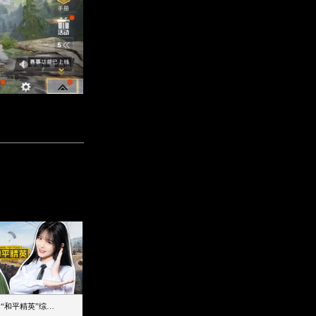
【加个好友吧】“和平精英”综艺首秀！12位人气主播落地刚枪谁能带队吃鸡
12主播对战48超级王牌，落地刚枪谁是超级大腿