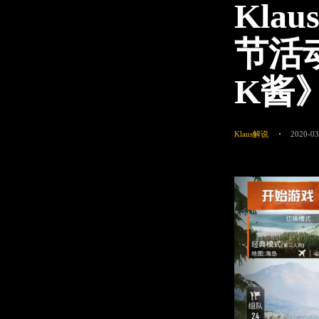
Kl
节活
K酱
Klaus解说
2020-03