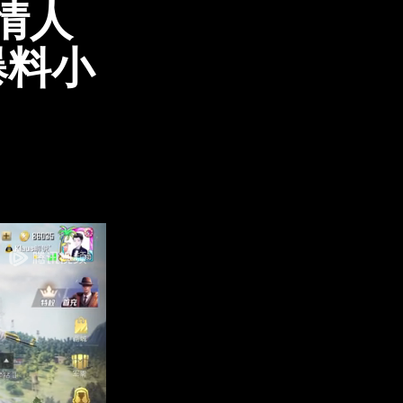
色情人
爆料小