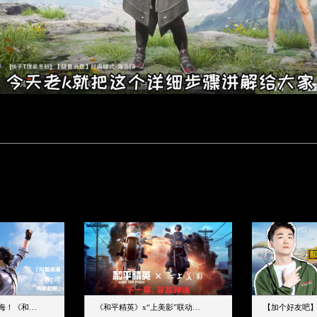
下一个圈，是蔚蓝大海！《和平精英》和中科院海洋所联动开启！
《和平精英》x“上美影”联动大片公映！来一场各显神通的“光影冒险”