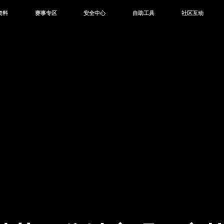
资料
赛事专区
安全中心
自助工具
社区互动
资讯
赛事中心
安全站
CDK兑换
和平营地
中心
巅峰赛
成长守护平台
客服专区
官方公众号
中心
授权赛
腾讯游戏防沉迷
作者入驻
微信用户社区
库
高校认证
QQ用户社区
站
官方微博