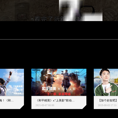
下一个圈，是蔚蓝大海！《和平精英》和中科院海洋所联动开启！
《和平精英》x“上美影”联动大片公映！来一场各显神通的“光影冒险”
2021-09-07 00:00
2019-08-03 17:55