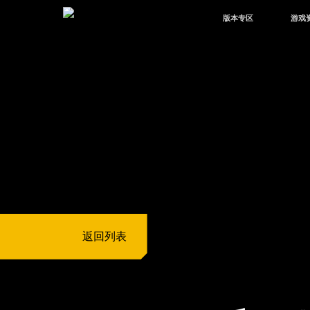
版本专区
游戏
最新版本
新闻
版本中心
攻略
体验服
视频
绿洲启元
武器
故事
返回列表