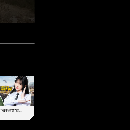
【加个好友吧】“和平精英”综艺首秀！12位人气主播落地刚枪谁能带队吃鸡
12主播对战48超级王牌，落地刚枪谁是超级大腿
2019-08-03 17:39
2026-08-05 