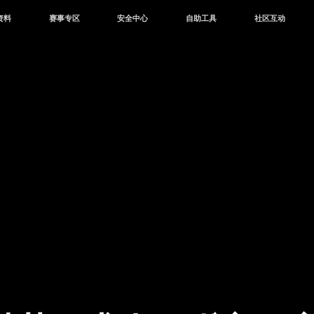
资料
赛事专区
安全中心
自助工具
社区互动
资讯
赛事中心
安全站
CDK兑换
和平营地
中心
巅峰赛
成长守护平台
客服专区
官方公众号
中心
授权赛
腾讯游戏防沉迷
作者入驻
微信用户社区
库
高校认证
QQ用户社区
站
官方微博