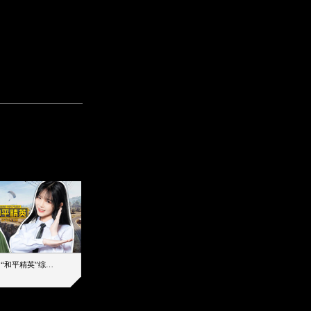
【加个好友吧】“和平精英”综艺首秀！12位人气主播落地刚枪谁能带队吃鸡
12主播对战48超级王牌，落地刚枪谁是超级大腿
2019-08-03 17:39
2026-08-07 