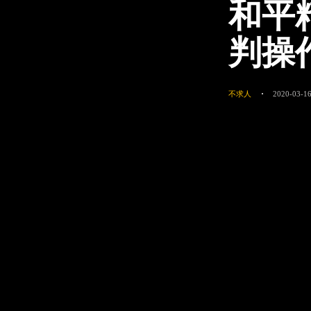
和平
判操
不求人
2020-03-16