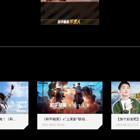
下一个圈，是蔚蓝大海！《和平精英》和中科院海洋所联动开启！
《和平精英》x“上美影”联动大片公映！来一场各显神通的“光影冒险”
2021-09-07 00:00
2019-08-03 17:55