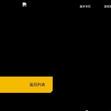
版本专区
游戏
最新版本
新闻
版本中心
攻略
体验服
视频
绿洲启元
武器
故事
返回列表