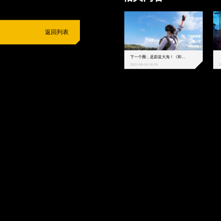
返回列表
下一个圈，是蔚蓝大海！《和平精英》和中科院海洋所联动开启！
2021-09-16 10:59
2
抵制不良游戏
拒绝盗版游戏
注意自我保护
谨防受骗上当
适
度游戏益脑
沉迷游戏伤身
合理安排时间
享受健康生活