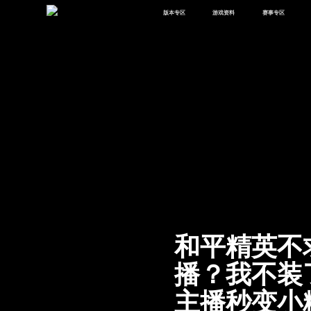
版本专区
游戏资料
赛事专区
最新版本
新闻资讯
赛事中心
版本中心
攻略中心
巅峰赛
体验服
视频中心
授权赛
腾
绿洲启元
武器库
故事站
和平精英不
播？我不装
主播秒变小