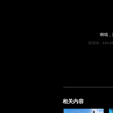
啊哦，
错误码：444,94e3
相关内容