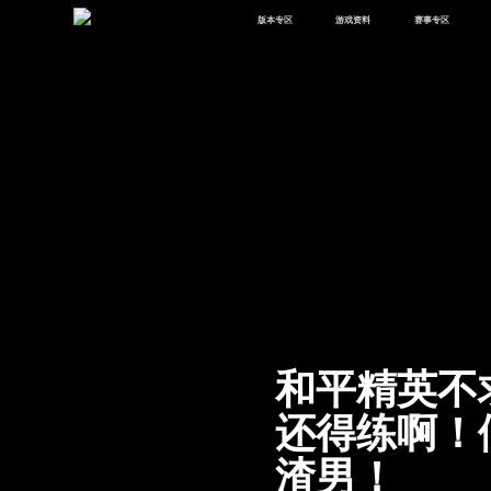
版本专区
游戏资料
赛事专区
最新版本
新闻资讯
赛事中心
版本中心
攻略中心
巅峰赛
体验服
视频中心
授权赛
腾
绿洲启元
武器库
故事站
和平精英不
还得练啊！
渣男！