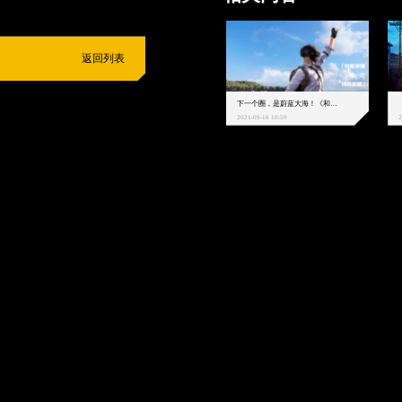
返回列表
下一个圈，是蔚蓝大海！《和平精英》和中科院海洋所联动开启！
2021-09-16 10:59
2
抵制不良游戏
拒绝盗版游戏
注意自我保护
谨防受骗上当
适
度游戏益脑
沉迷游戏伤身
合理安排时间
享受健康生活